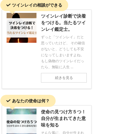
ツインレイの相談ができる
ツインレイ診断で決着
をつける。当たるツイ
ンレイ鑑定士。
ずっと「ツインレイ」だと
思っていたけど、 その確信
がないと、どうしても不安
になってしまいますよね。
もし偽物のツインレイだっ
たら、無駄に人生 ...
続きを見る
あなたの使命は何？
使命の見つけ方５つ！
自分が生まれてきた意
味を知る
そんな風に、自分が生まれ