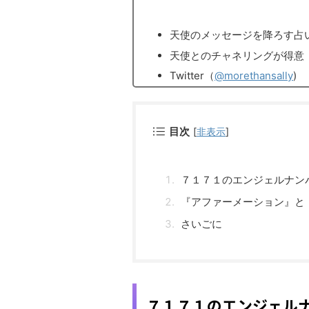
天使のメッセージを降ろす占
天使とのチャネリングが得意
Twitter（
@morethansally
)
目次
[
非表示
]
７１７１のエンジェルナン
『アファーメーション』と
さいごに
７１７１のエンジェル