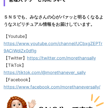
ＳＮＳでも、みなさんの心がパァッと明るくなるよ
うなスピリチュアル情報をお届けしています。
【Youtube】
https://www.youtube.com/channel/UCbxgZEPTr
9ACiWdiZx0dflg
【Twitter】
https://twitter.com/morethansally
【TikTok】
https://tiktok.com/@morethanever_sally
【Facebook】
https://www.facebook.com/morethaneversally/