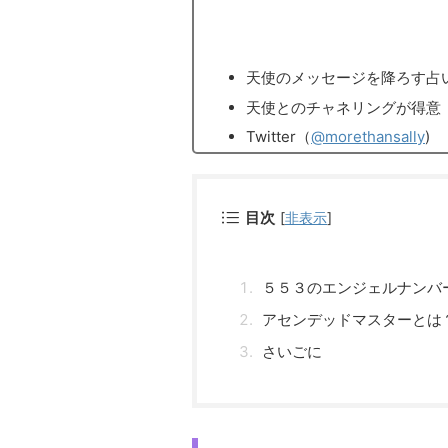
天使のメッセージを降ろす占
天使とのチャネリングが得意
Twitter（
@morethansally
)
目次
[
非表示
]
５５３のエンジェルナンバ
アセンデッドマスターとは
さいごに