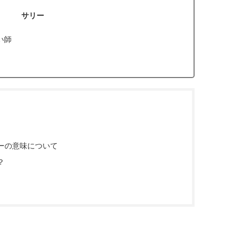
サリー
い師
ーの意味について
？