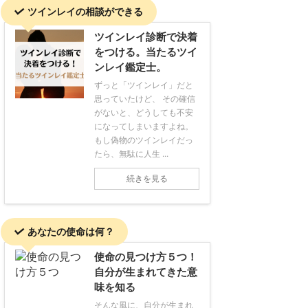
ツインレイの相談ができる
ツインレイ診断で決着
をつける。当たるツイ
ンレイ鑑定士。
ずっと「ツインレイ」だと
思っていたけど、 その確信
がないと、どうしても不安
になってしまいますよね。
もし偽物のツインレイだっ
たら、無駄に人生 ...
続きを見る
あなたの使命は何？
使命の見つけ方５つ！
自分が生まれてきた意
味を知る
そんな風に、自分が生まれ