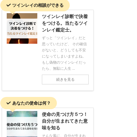
ツインレイの相談ができる
ツインレイ診断で決着
をつける。当たるツイ
ンレイ鑑定士。
ずっと「ツインレイ」だと
思っていたけど、 その確信
がないと、どうしても不安
になってしまいますよね。
もし偽物のツインレイだっ
たら、無駄に人生 ...
続きを見る
あなたの使命は何？
使命の見つけ方５つ！
自分が生まれてきた意
味を知る
そんな風に、自分が生まれ